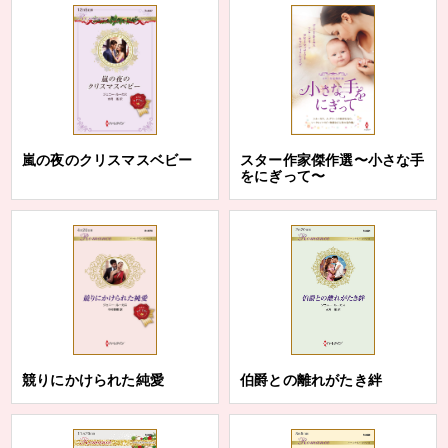
嵐の夜のクリスマスベビー
スター作家傑作選〜小さな手
をにぎって〜
競りにかけられた純愛
伯爵との離れがたき絆