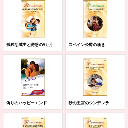
孤独な城主と誘惑の9カ月
スペイン公爵の嘆き
偽りのハッピーエンド
砂の王宮のシンデレラ