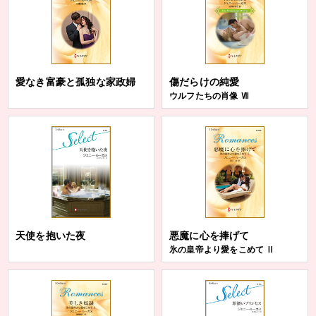
愛なき富豪と孤独な家政婦
傷だらけの純愛
ウルフたちの肖像 Ⅶ
天使を抱いた夜
悪魔に心を捧げて
氷の皇帝より愛をこめて Ⅱ