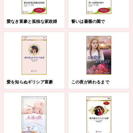
愛なき富豪と孤独な家政婦
誓いは薔薇の園で
愛を知らぬギリシア富豪
この夜が終わるまで