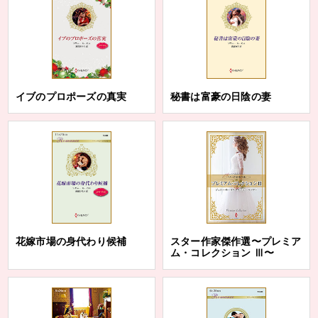
イブのプロポーズの真実
秘書は富豪の日陰の妻
花嫁市場の身代わり候補
スター作家傑作選〜プレミア
ム・コレクション Ⅲ〜