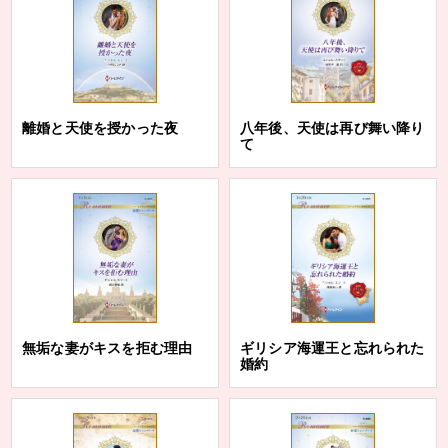
離婚と天使を授かった夜
八年後、天使は再び舞い降り
て
無垢な妻がキスを拒む理由
ギリシア海運王と忘れられた
婚約