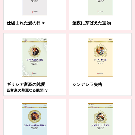
仕組まれた愛の日々
聖夜に芽ばえた宝物
ギリシア富豪の純愛
シンデレラ失格
四富豪の華麗なる醜聞 Ⅳ