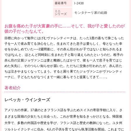
I-2438
書籍番号
ミニ
モンタナーリ家の結婚
シリーズ
お腹を痛めた子が大富豪の手に……そして、我が子と愛したのが
彼の子だったなんて。
目標に向かって勉学にはげむヴァレンティーナは、たった1度の過ちで身ごもった
子を一人で産み育てる決心をした。生まれてきた息子は愛らしく、母となった幸
せをかみしめていた──2週間後に、その赤ん坊がわが子ではないと知らされるま
では!なんと、ほとんど同時刻に生まれた子と取り違えられたというのだ。相手の
赤ん坊の父親ジョヴァンニは妻と離婚したばかりで、彼も一人で息子を育てはじ
めた矢先に、そのつらい知らせが届いた。ただちに交換が行われたが、赤ん坊た
ちは泣きやまなくなってしまう。すると困り果てたジョヴァンニがヴァレンティ
ーナに、子どもたちがなつくまで一緒に暮らそうと提案してきて……。
著者紹介
レベッカ・ウインターズ
アメリカの作家。17歳のときフランス語を学ぶためスイスの寄宿学校に入り、さ
まざまな国籍の少女たちと出会った。これが世界を知るきっかけとなる。帰国後
大学で、多数の外国語や歴史を学び、フランス語と歴史の教師になった。ユタ州
ソルトレイクシティに住み、4人の子供を育てながら執筆活動を開始。これまでに