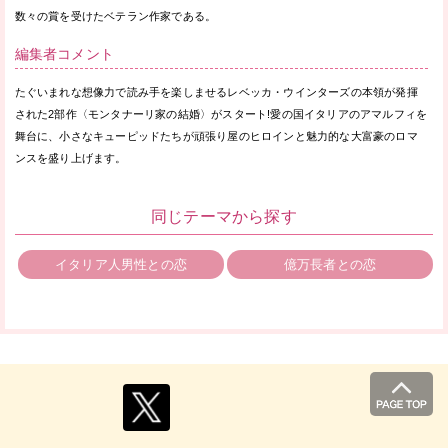
数々の賞を受けたベテラン作家である。
編集者コメント
たぐいまれな想像力で読み手を楽しませるレベッカ・ウインターズの本領が発揮
された2部作〈モンタナーリ家の結婚〉がスタート!愛の国イタリアのアマルフィを
舞台に、小さなキューピッドたちが頑張り屋のヒロインと魅力的な大富豪のロマ
ンスを盛り上げます。
同じテーマから探す
イタリア人男性との恋
億万長者との恋