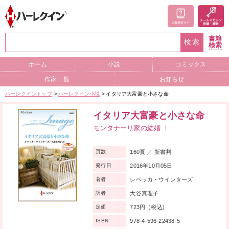
書籍
検索
検索
ホーム
小説
コミックス
作家一覧
お知らせ
ハーレクイントップ
ハーレクイン小説
イタリア大富豪と小さな命
イタリア大富豪と小さな命
モンタナーリ家の結婚 Ⅰ
160頁 ／ 新書判
頁数
2016年10月05日
発行日
レベッカ・ウインターズ
著者
大谷真理子
訳者
723円（税込)
定価
978-4-596-22438-5
ISBN