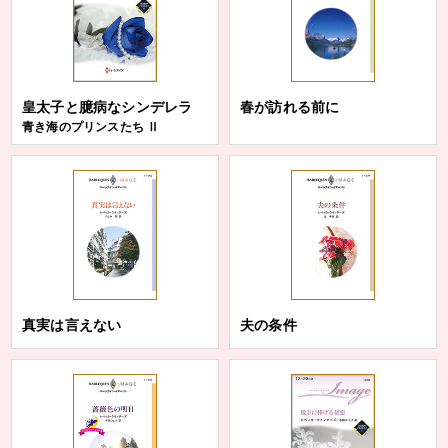
皇太子と臆病なシンデレラ
春が訪れる前に
青き海のプリンスたち Ⅱ
真実は言えない
夫の条件