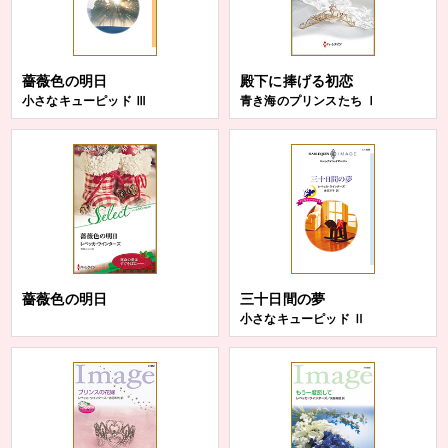
薔薇色の明日
殿下に捧げる初恋
小さなキューピッド Ⅲ
青き海のプリンスたち Ⅰ
薔薇色の明日
三十日間の夢
小さなキューピッド Ⅱ