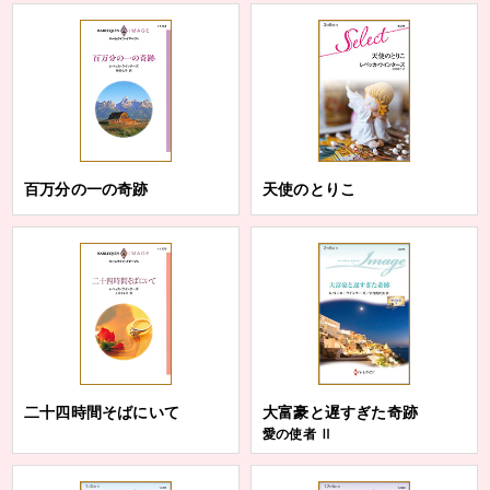
百万分の一の奇跡
天使のとりこ
二十四時間そばにいて
大富豪と遅すぎた奇跡
愛の使者 Ⅱ