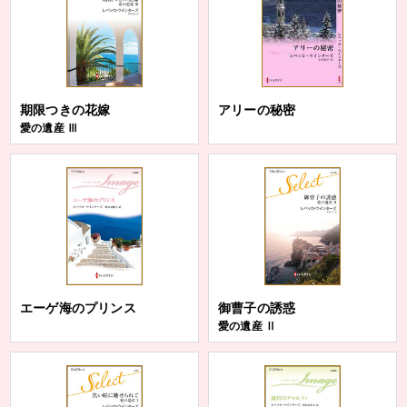
期限つきの花嫁
アリーの秘密
愛の遺産 Ⅲ
エーゲ海のプリンス
御曹子の誘惑
愛の遺産 Ⅱ