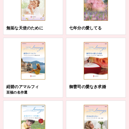
無垢な天使のために
七年分の愛してる
紺碧のアマルフィ
御曹司の愛なき求婚
至福の名作選