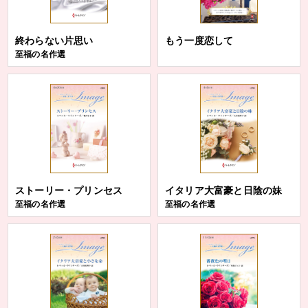
終わらない片思い
もう一度恋して
至福の名作選
ストーリー・プリンセス
イタリア大富豪と日陰の妹
至福の名作選
至福の名作選