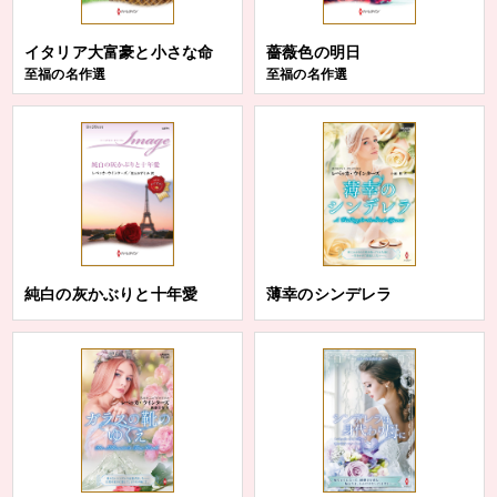
イタリア大富豪と小さな命
薔薇色の明日
至福の名作選
至福の名作選
純白の灰かぶりと十年愛
薄幸のシンデレラ