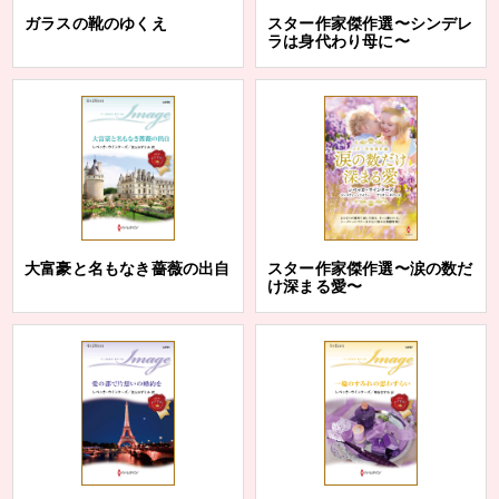
ガラスの靴のゆくえ
スター作家傑作選〜シンデレ
ラは身代わり母に〜
大富豪と名もなき薔薇の出自
スター作家傑作選〜涙の数だ
け深まる愛〜