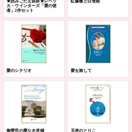
★読みごたえ抜群★レベッ
紅薔薇と白雪姫
カ・ウインターズ「愛の使
者」2作セット
愛のシナリオ
愛を旅して
御曹司の愛なき求婚
天使のとりこ