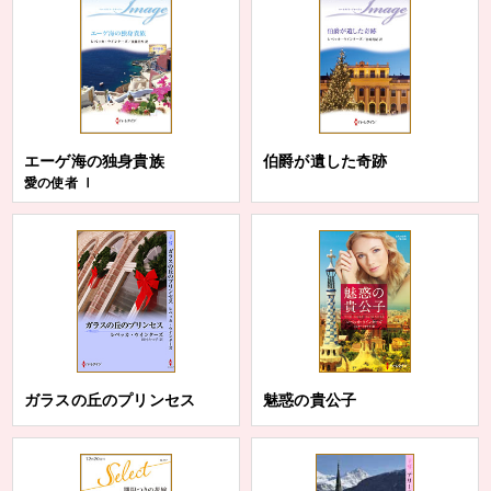
エーゲ海の独身貴族
伯爵が遺した奇跡
愛の使者 Ⅰ
ガラスの丘のプリンセス
魅惑の貴公子