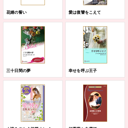
花婿の誓い
愛は復讐をこえて
三十日間の夢
幸せを呼ぶ王子