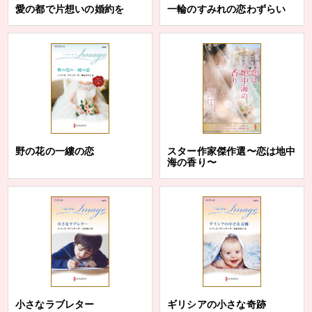
愛の都で片想いの婚約を
一輪のすみれの恋わずらい
野の花の一縷の恋
スター作家傑作選〜恋は地中
海の香り〜
小さなラブレター
ギリシアの小さな奇跡