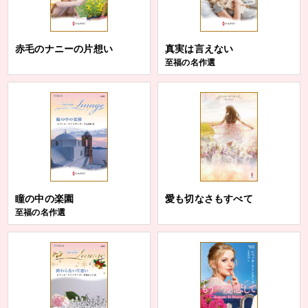
赤毛のナニーの片想い
真実は言えない
至福の名作選
瞳の中の楽園
愛も切なさもすべて
至福の名作選