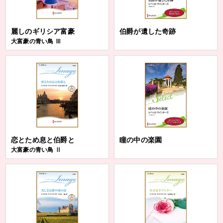
麗しのギリシア富豪
伯爵が遺した奇跡
大富豪の青い鳥 Ⅲ
恋とため息と伯爵と
瞳の中の楽園
大富豪の青い鳥 Ⅱ