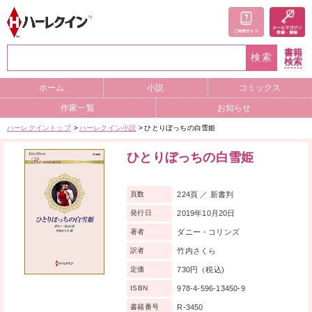
書籍
検索
検索
ホーム
小説
コミックス
作家一覧
お知らせ
ハーレクイントップ
ハーレクイン小説
ひとりぼっちの白雪姫
ひとりぼっちの白雪姫
224頁 ／ 新書判
頁数
2019年10月20日
発行日
ダニー・コリンズ
著者
竹内さくら
訳者
730円（税込)
定価
978-4-596-13450-9
ISBN
R-3450
書籍番号