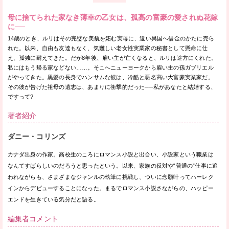
母に捨てられた家なき薄幸の乙女は、孤高の富豪の愛されぬ花嫁
に──
14歳のとき、ルリはその完璧な美貌を妬む実母に、遠い異国へ借金のかたに売ら
れた。以来、自由も友達もなく、気難しい老女性実業家の秘書として懸命に仕
え、孤独に耐えてきた。だが8年後、雇い主が亡くなると、ルリは途方にくれた。
私にはもう帰る家などない……。そこへニューヨークから雇い主の孫ガブリエル
がやってきた。黒髪の長身でハンサムな彼は、冷酷と悪名高い大富豪実業家だ。
その彼が告げた祖母の遺志は、あまりに衝撃的だった──私があなたと結婚する、
ですって?
著者紹介
ダニー・コリンズ
カナダ出身の作家。高校生のころにロマンス小説と出合い、小説家という職業は
なんてすばらしいのだろうと思ったという。以来、家族の反対や“普通の”仕事に追
われながらも、さまざまなジャンルの執筆に挑戦し、ついに念願叶ってハーレク
インからデビューすることになった。まるでロマンス小説さながらの、ハッピー
エンドを生きている気分だと語る。
編集者コメント