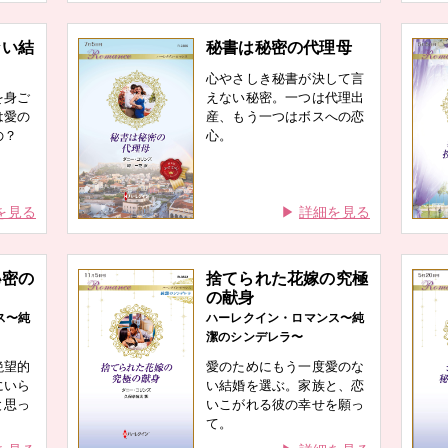
ない結
秘書は秘密の代理母
心やさしき秘書が決して言
を身ご
えない秘密。一つは代理出
は愛の
産、もう一つはボスへの恋
の？
心。
を見る
詳細を見る
秘密の
捨てられた花嫁の究極
の献身
ス〜純
ハーレクイン・ロマンス〜純
潔のシンデレラ〜
絶望的
愛のためにもう一度愛のな
にいら
い結婚を選ぶ。家族と、恋
と思っ
いこがれる彼の幸せを願っ
て。