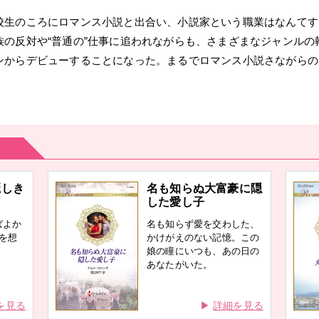
校生のころにロマンス小説と出合い、小説家という職業はなんてす
族の反対や“普通の”仕事に追われながらも、さまざまなジャンルの
ンからデビューすることになった。まるでロマンス小説さながらの
。
麗しき
名も知らぬ大富豪に隠
した愛し子
ばよか
名も知らず愛を交わした、
を想
かけがえのない記憶。この
娘の瞳にいつも、あの日の
あなたがいた。
を見る
詳細を見る