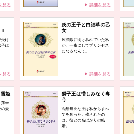
を見る
詳細を見る
炎の王子と白詰草の乙
女
 Ⅱ
が受け
床掃除に明け暮れていた私
の子は
が、一夜にしてプリンセス
になるなんて。
を見る
詳細を見る
白雪姫
獅子王は惜しみなく奪
う
き薄幸
豪の愛
冷酷無比な王は私からすべ
てを奪った。残されたの
は、彼との名ばかりの結
婚。