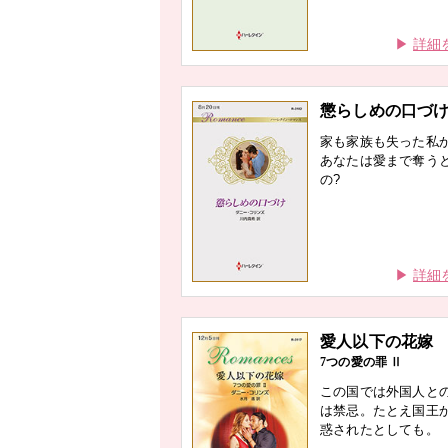
詳細
懲らしめの口づ
家も家族も失った私
あなたは愛まで奪う
の?
詳細
愛人以下の花嫁
7つの愛の罪 Ⅱ
この国では外国人と
は禁忌。たとえ国王
惑されたとしても。