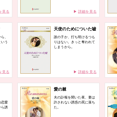
を見る
詳細を見る
け
天使のためについた嘘
から、
誰の子か、打ち明けるつも
という
りはない。きっと奪われて
しまうから。
を見る
詳細を見る
愛の棘
夫の訃報を聞いた夜、妻は
の恋愛
許されない誘惑の罠に落ち
から誘
た。