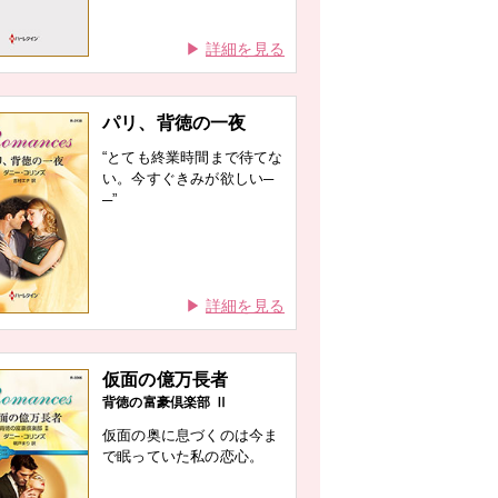
詳細を見る
パリ、背徳の一夜
“とても終業時間まで待てな
い。今すぐきみが欲しい─
─”
詳細を見る
仮面の億万長者
背徳の富豪倶楽部 Ⅱ
仮面の奥に息づくのは今ま
で眠っていた私の恋心。