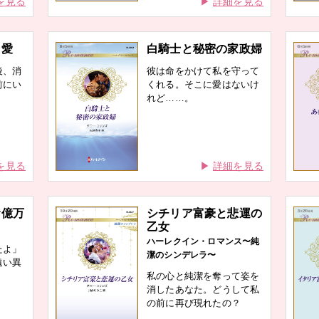
を見る
詳細を見る
た愛
白騎士と秘密の家政婦
後、消
彼は命をかけて私を守って
前にい
くれる。そこに愛はないけ
れど……。
を見る
詳細を見る
む億万
シチリア富豪と悲運の
乙女
ハーレクイン・ロマンス〜純
たよ」
潔のシンデレラ〜
遠い異
私の心と純潔を奪って姿を
消したあなた。どうして私
の前に再び現れたの？