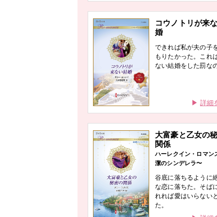
コウノトリが来
婚
できれば私が夫の子
もりたかった。これ
ない結婚をした罰な
詳細
大富豪と乙女の
関係
ハーレクイン・ロマン
潔のシンデレラ〜
谷底に落ちるように
な恋に落ちた。そば
れれば愛はいらない
た。