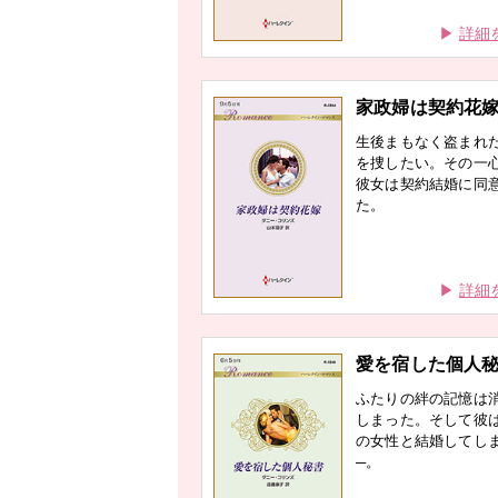
詳細
家政婦は契約花
生後まもなく盗まれ
を捜したい。その一
彼女は契約結婚に同
た。
詳細
愛を宿した個人
ふたりの絆の記憶は
しまった。そして彼
の女性と結婚してし
─。