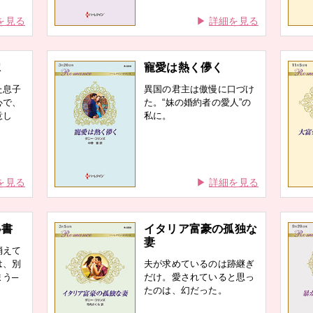
を見る
詳細を見る
嫁
寵愛は熱く儚く
た息子
異国の君主は傲慢に口づけ
心で、
た。“妹の婚約者の愛人”の
意し
私に。
を見る
詳細を見る
秘書
イタリア富豪の孤独な
妻
消えて
は、別
夫が求めているのは跡継ぎ
まう─
だけ。愛されていると思っ
たのは、幻だった。