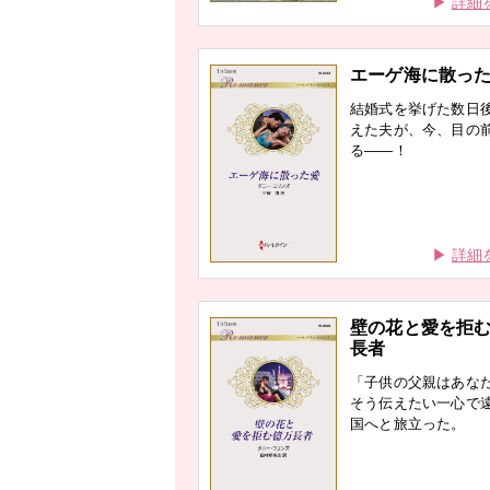
詳細
エーゲ海に散っ
結婚式を挙げた数日
えた夫が、今、目の
る——！
詳細
壁の花と愛を拒
長者
「子供の父親はあな
そう伝えたい一心で
国へと旅立った。