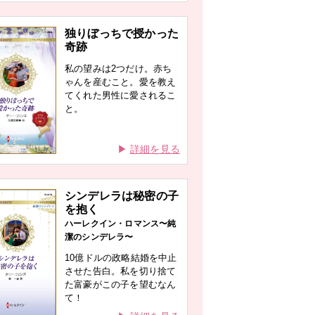
独りぼっちで授かった
奇跡
私の望みは2つだけ。赤ち
ゃんを産むこと。愛を教え
てくれた男性に愛されるこ
と。
詳細を見る
シンデレラは秘密の子
を抱く
ハーレクイン・ロマンス〜純
潔のシンデレラ〜
10億ドルの政略結婚を中止
させた告白。私を切り捨て
た富豪がこの子を望むなん
て！