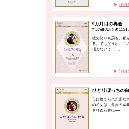
詳細
9カ月目の再会
7つの愛のおとぎばなし
彼の怒りも罰も、私
る。でもどうか、こ
拒まないで……。
詳細
ひとりぼっちの
母に捨てられた家な
の乙女は、孤高の富
されぬ花嫁に──