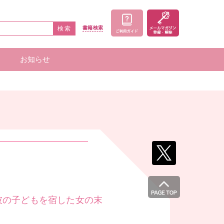
検索
書籍
検索
お知らせ
家一覧
者一覧
彼の子どもを宿した女の末