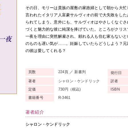
その日、モリーは貴族の屋敷の家政婦として朝から大忙
言われたイタリア人富豪サルヴィオの前で大失敗をした
られてしまう。意外にも、サルヴィオはやさしくなぐさ
づくと魅力的な彼に純潔を捧げていた。ところがクリス
一夜を理由に突然解雇され、頼れる人も住む家もないと
のものも遅い気が……。妊娠していたらどうしよう？元
の彼は愛してくれる？
頁数
224頁 ／ 新書判
発行日
著者
シャロン・ケンドリック
訳者
定価
730円（税込)
ISBN
書籍番号
R-3461
著者紹介
シャロン・ケンドリック