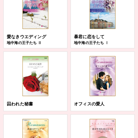
愛なきウエディング
暴君に恋をして
地中海の王子たち Ⅱ
地中海の王子たち Ⅰ
囚われた秘書
オフィスの愛人