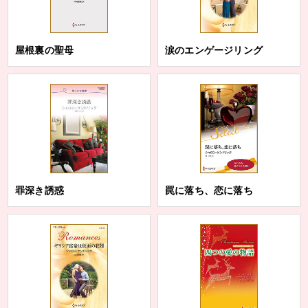
屋根裏の聖母
涙のエンゲージリング
罪深き誘惑
罠に落ち、恋に落ち