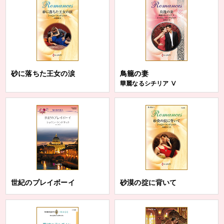
砂に落ちた王女の涙
鳥籠の妻
華麗なるシチリア Ⅴ
世紀のプレイボーイ
砂漠の掟に背いて