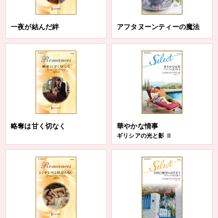
一夜が結んだ絆
アフタヌーンティーの魔法
略奪は甘く切なく
華やかな情事
ギリシアの光と影 Ⅱ