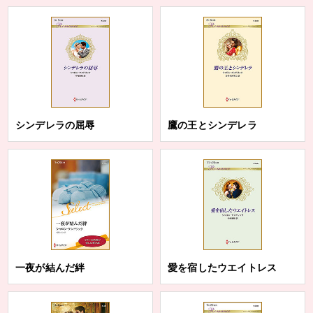
シンデレラの屈辱
鷹の王とシンデレラ
一夜が結んだ絆
愛を宿したウエイトレス