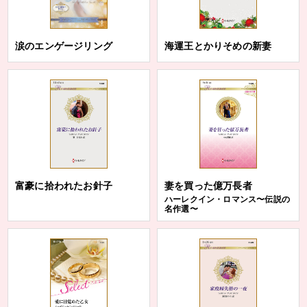
涙のエンゲージリング
海運王とかりそめの新妻
富豪に拾われたお針子
妻を買った億万長者
ハーレクイン・ロマンス〜伝説の
名作選〜