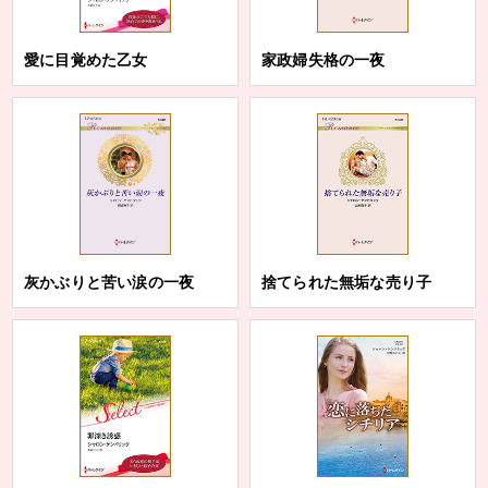
愛に目覚めた乙女
家政婦失格の一夜
灰かぶりと苦い涙の一夜
捨てられた無垢な売り子