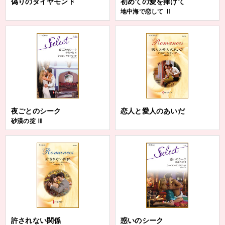
偽りのダイヤモンド
初めての愛を捧げて
地中海で恋して Ⅱ
夜ごとのシーク
恋人と愛人のあいだ
砂漠の掟 Ⅲ
許されない関係
惑いのシーク