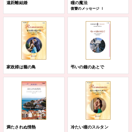
遠距離結婚
瞳の魔法
復讐のメッセージ Ⅰ
家政婦は籠の鳥
弔いの鐘のあとで
満たされぬ情熱
冷たい瞳のスルタン