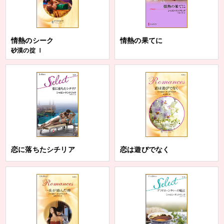
情熱のシーク
情熱の果てに
砂漠の掟 Ⅰ
恋に落ちたシチリア
恋は遊びでなく