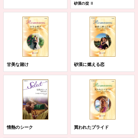
砂漠の掟 Ⅱ
甘美な賭け
砂漠に燃える恋
情熱のシーク
買われたプライド