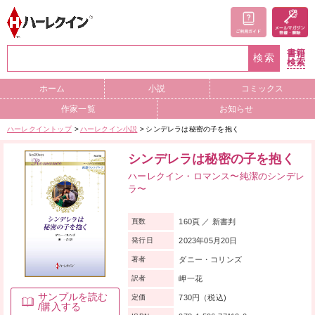
書籍
検索
検索
ホーム
小説
コミックス
作家一覧
お知らせ
ハーレクイントップ
ハーレクイン小説
シンデレラは秘密の子を抱く
シンデレラは秘密の子を抱く
ハーレクイン・ロマンス〜純潔のシンデレ
ラ〜
160頁 ／ 新書判
頁数
2023年05月20日
発行日
ダニー・コリンズ
著者
岬一花
訳者
サンプルを読む
730円（税込)
定価
/購入する