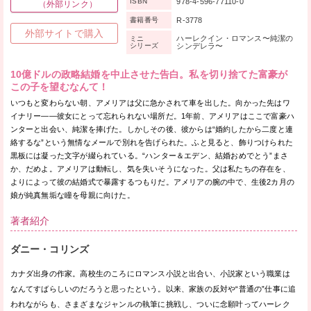
978-4-596-77110-0
ISBN
（外部リンク）
R-3778
書籍番号
外部サイトで購入
ハーレクイン・ロマンス〜純潔の
ミニ
シリーズ
シンデレラ〜
10億ドルの政略結婚を中止させた告白。私を切り捨てた富豪が
この子を望むなんて！
いつもと変わらない朝、アメリアは父に急かされて車を出した。向かった先はワ
イナリー——彼女にとって忘れられない場所だ。1年前、アメリアはここで富豪ハ
ンターと出会い、純潔を捧げた。しかしその後、彼からは“婚約したから二度と連
絡するな”という無情なメールで別れを告げられた。ふと見ると、飾りつけられた
黒板には凝った文字が綴られている。“ハンター＆エデン、結婚おめでとう”まさ
か、だめよ。アメリアは動転し、気を失いそうになった。父は私たちの存在を、
よりによって彼の結婚式で暴露するつもりだ。アメリアの腕の中で、生後2カ月の
娘が純真無垢な瞳を母親に向けた。
著者紹介
ダニー・コリンズ
カナダ出身の作家。高校生のころにロマンス小説と出合い、小説家という職業は
なんてすばらしいのだろうと思ったという。以来、家族の反対や“普通の”仕事に追
われながらも、さまざまなジャンルの執筆に挑戦し、ついに念願叶ってハーレク