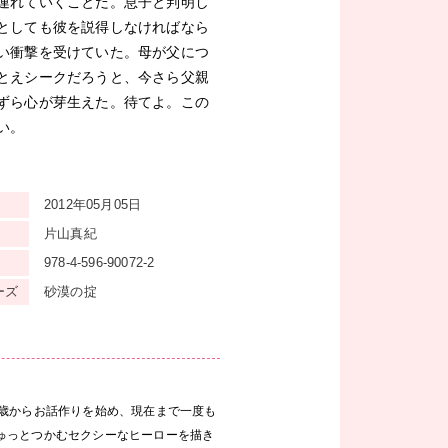
連れていくことだ。息子と判明し
としても彼を説得しなければなら
い衝撃を受けていた。母が父につ
とえシークだろうと、今さら父親
ずら心が芽生えた。待てよ。この
い。
2012年05月05日
片山真紀
978-4-596-90072-2
ーズ
砂漠の掟
1歳からお話作りを始め、現在まで一度も
ゅっとつかむセクシーなヒーローを描き