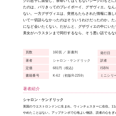
クの息子に面会し、余命いくばくもないシークのもとに
たのは、パリきってのプレイボーイ、グザヴィエ。なん
ない。一方グザヴィエは、突然もたらされた情報に激し
いて一切語らなかったのはそういうわけだったのか。た
になど会いたくない。だがふと、グザヴィエの中にいた
美女がハラスタンまで同行するなら、そう悪い話でもな
頁数
160頁 ／ 新書判
発行日
著者
シャロン・ケンドリック
訳者
定価
681円（税込)
ISBN
書籍番号
K-62 （初版R-2259）
ミニ
シリ
著者紹介
シャロン・ケンドリック
英国のウエストロンドンに生まれ、ウィンチェスターに在住。1
やめたことはない。アップテンポで心地よい物語、読者の心をぎ