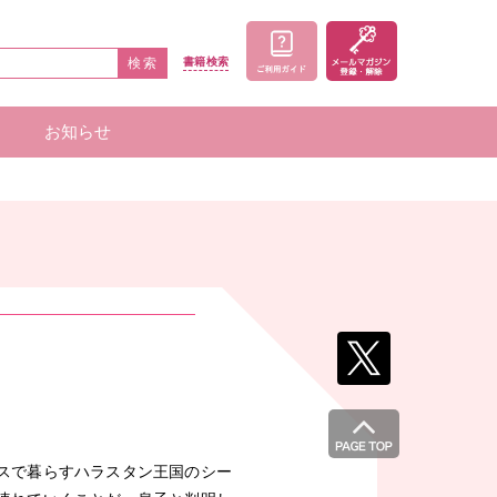
検索
書籍
検索
お知らせ
家一覧
者一覧
スで暮らすハラスタン王国のシー