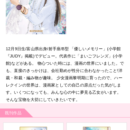
12月9日生/富山県出身/射手座/B型 「優しいメモリー」(小学館
『JUDY』掲載)でデビュー。代表作に「まいごフレンズ」(小学
館)などがある。 物心ついた時には、漫画の世界にいました。で
も、直接のきっかけは、会社勤めが性分に合わなかったこと!洋
裁・和裁・編み物が趣味。 少女漫画黎明期に育ったので、ハー
レクインの世界は、漫画家としての自己の原点だった気がしま
す。いくつになっても、みんな心の中に夢見る乙女がいます。
そんな宝物を大切にしていきたいです。
既刊作品