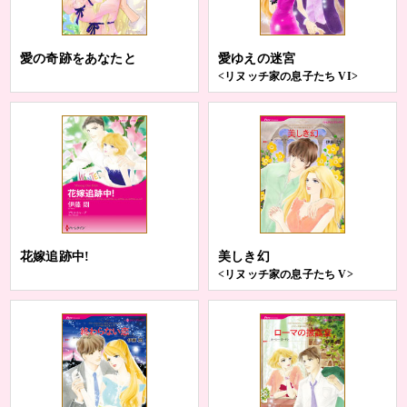
愛の奇跡をあなたと
愛ゆえの迷宮
<リヌッチ家の息子たち VI>
花嫁追跡中!
美しき幻
<リヌッチ家の息子たち V>