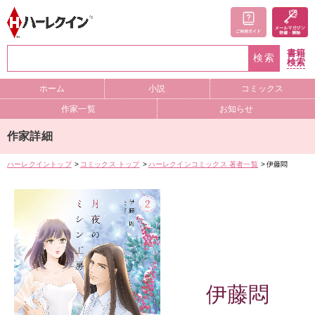
書籍
検索
検索
ホーム
小説
コミックス
作家一覧
お知らせ
作家詳細
ハーレクイントップ
コミックス トップ
ハーレクインコミックス 著者一覧
伊藤悶
伊藤悶