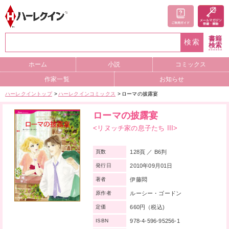
書籍
検索
検索
ホーム
小説
コミックス
作家一覧
お知らせ
ハーレクイントップ
ハーレクインコミックス
ローマの披露宴
ローマの披露宴
<リヌッチ家の息子たち III>
128頁 ／ B6判
頁数
2010年09月01日
発行日
伊藤悶
著者
ルーシー・ゴードン
原作者
660円（税込)
定価
978-4-596-95256-1
ISBN