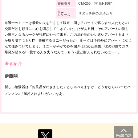
CM-256 （初版I-1867）
書籍番号
ミニ
リヌッチ家の息子たち
シリーズ
弁護士のミニーは最愛の夫を亡くして以来、同じアパートで暮らす住人たちとの
交流だけを頼りに、心を閉ざして生きていた。だがある日、そのアパートの新し
い家主となるルークが視察にやって来る。この居心地のいい古いアパートをまさ
か取り壊すつもり!? 警戒するミニーだったが、ルークは予想外にアパートになじ
んで住みついてしまう。ミニーがやがて心を開きはじめた矢先、彼の部屋でガス
爆発が起きる! 愛する人を失うなんて、もう2度と耐えられないのに——。
著者紹介
伊藤悶
新しい給湯器は「お風呂がわきました」としゃべりますが、どうせなら♪ハービバ
ノンノン♪「風呂入れよ!」がいいなあ。