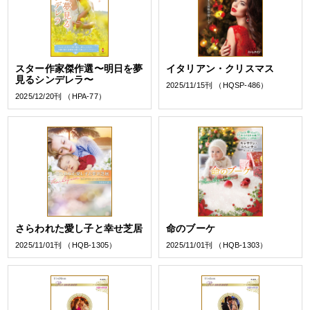
スター作家傑作選〜明日を夢
イタリアン・クリスマス
見るシンデレラ〜
2025/11/15刊 （HQSP-486）
2025/12/20刊 （HPA-77）
さらわれた愛し子と幸せ芝居
命のブーケ
2025/11/01刊 （HQB-1305）
2025/11/01刊 （HQB-1303）