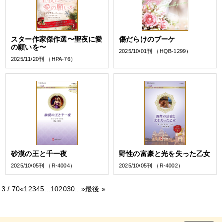
スター作家傑作選〜聖夜に愛
傷だらけのブーケ
の願いを〜
2025/10/01刊 （HQB-1299）
2025/11/20刊 （HPA-76）
砂漠の王と千一夜
野性の富豪と光を失った乙女
2025/10/05刊 （R-4004）
2025/10/05刊 （R-4002）
3 / 70
«
1
2
3
4
5
...
10
20
30
...
»
最後 »