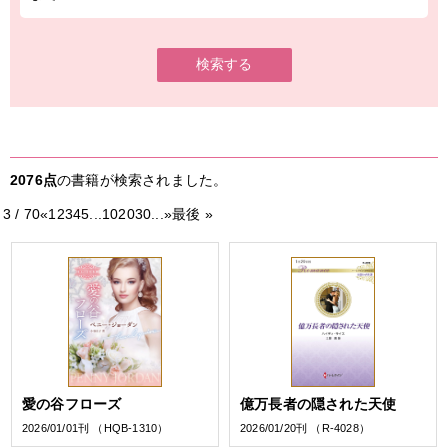
検索する
2076点
の書籍が検索されました。
3 / 70
«
1
2
3
4
5
...
10
20
30
...
»
最後 »
愛の谷フローズ
億万長者の隠された天使
2026/01/01刊 （HQB-1310）
2026/01/20刊 （R-4028）