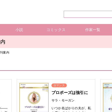
小説
コミックス
作家一覧
ハーレクイン・シリーズ
ハーレクイン文庫
ハーレクインSP文庫
mirabooks
ハーレクインコミックス 単行本
ハーレクインコミックス 雑誌
ハーレクイン・シリーズ 作
ハーレクインコミックス 著
mirabooks 作家一覧
案内
新刊案内
ロマンス
由
プロポーズは強引に
サラ・モーガン
い——
いつか名ばかりの夫が、私