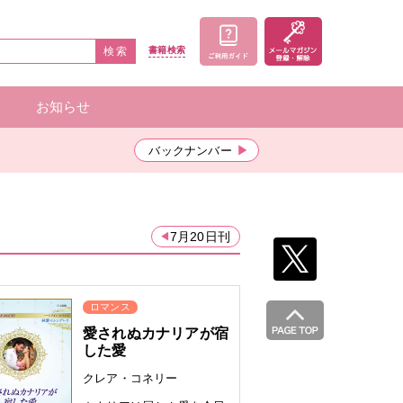
検索
書籍
検索
お知らせ
家一覧
者一覧
バックナンバー
7月20日刊
ロマンス
愛されぬカナリアが宿
した愛
クレア・コネリー