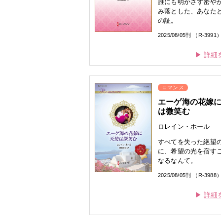
誰にも明かさず密や
み落とした、あなた
の証。
2025/08/05刊 （R-3991
詳細
ロマンス
エーゲ海の花嫁
は微笑む
ロレイン・ホール
すべてを失った絶望
に、希望の光を宿す
なるなんて。
2025/08/05刊 （R-3988
詳細