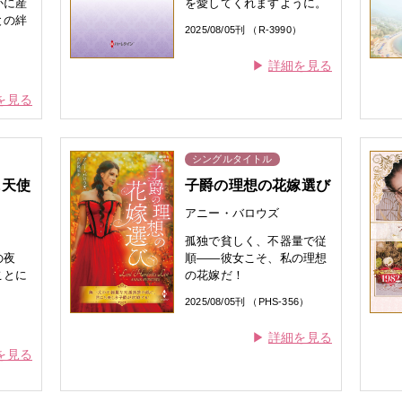
かに産
を愛してくれますように。
との絆
2025/08/05刊 （R-3990）
）
詳細を見る
を見る
シングルタイトル
に天使
子爵の理想の花嫁選び
アニー・バロウズ
孤独で貧しく、不器量で従
の夜
順——彼女こそ、私の理想
ことに
の花嫁だ！
2025/08/05刊 （PHS-356）
）
詳細を見る
を見る